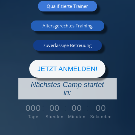
Qualifizierte Trainer
Altersgerechtes Training
zuverlässige Betreuung
JETZT ANMELDEN!
Nächstes Camp startet
in:
000
:
00
:
00
:
00