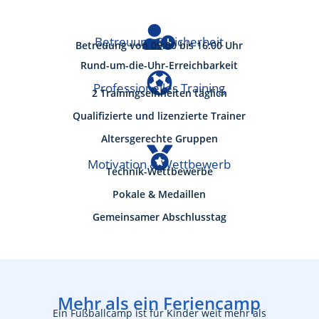

Betreuung & Sicherheit
Betreuung von 09:00 bis 16:00 Uhr
Rund-um-die-Uhr-Erreichbarkeit

Professionelles Training
2 Trainingseinheiten täglich
Qualifizierte und lizenzierte Trainer
Altersgerechte Gruppen

Motivation & Wettbewerb
Technik-Wettbewerbe
Pokale & Medaillen
Gemeinsamer Abschlusstag
Mehr als ein Feriencamp
Ein Fußballcamp ist für Kinder weit mehr als