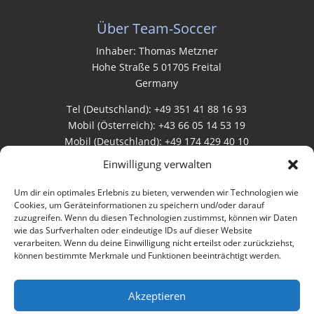
Über Team-Soccer
Inhaber: Thomas Metzner
Hohe Straße 5 01705 Freital
Germany
Tel (Deutschland): +49 351 41 88 16 93
Mobil (Österreich): +43 66 05 14 53 19
Mobil (Deutschland): +49 174 429 40 10
Einwilligung verwalten
Rechtliches
Um dir ein optimales Erlebnis zu bieten, verwenden wir Technologien wie
Cookies, um Geräteinformationen zu speichern und/oder darauf
zuzugreifen. Wenn du diesen Technologien zustimmst, können wir Daten
AGB
wie das Surfverhalten oder eindeutige IDs auf dieser Website
verarbeiten. Wenn du deine Einwilligung nicht erteilst oder zurückziehst,
Datenschutz
können bestimmte Merkmale und Funktionen beeinträchtigt werden.
Impressum
Akzeptieren
Bewertungen