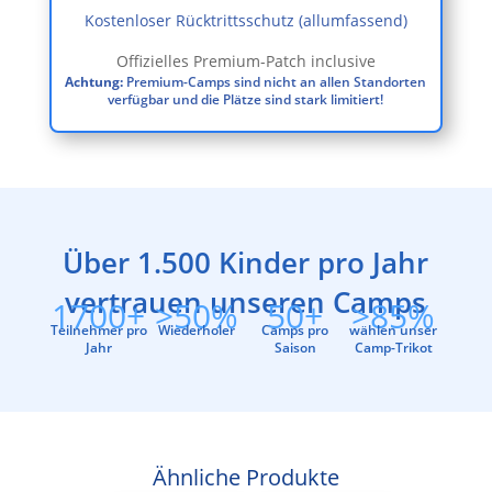
Kostenloser Rücktrittsschutz (allumfassend)
Offizielles Premium-Patch inclusive
Achtung:
Premium-Camps sind nicht an allen Standorten
verfügbar und die Plätze sind stark limitiert!
Über 1.500 Kinder pro Jahr
vertrauen unseren Camps
1700+
>50%
50+
>85%
Teilnehmer pro
Wiederholer
Camps pro
wählen unser
Jahr
Saison
Camp-Trikot
Ähnliche Produkte