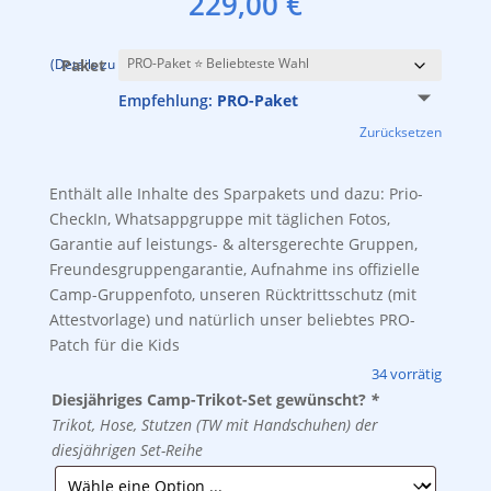
229,00
€
inkl. 19 % MwSt.
zzgl.
Versandkosten
(Details zu den Paketen findest Du weiter oben auf dieser Seite.)
Paket
Empfehlung:
PRO-Paket
Zurücksetzen
Enthält alle Inhalte des Sparpakets und dazu: Prio-
CheckIn, Whatsappgruppe mit täglichen Fotos,
Garantie auf leistungs- & altersgerechte Gruppen,
Freundesgruppengarantie, Aufnahme ins offizielle
Camp-Gruppenfoto, unseren Rücktrittsschutz (mit
Attestvorlage) und natürlich unser beliebtes PRO-
Patch für die Kids
34 vorrätig
Diesjähriges Camp-Trikot-Set gewünscht?
*
Trikot, Hose, Stutzen (TW mit Handschuhen) der
diesjährigen Set-Reihe