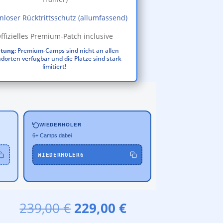
nloser Rücktrittsschutz (allumfassend)
ffizielles Premium-Patch inclusive
tung:
Premium-Camps sind nicht an allen
dorten verfügbar und die Plätze sind stark
limitiert!
WIEDERHOLER
6+ Camps dabei
WIEDERHOLER6
Ursprünglicher
Aktueller
239,00
€
229,00
€
Preis
Preis