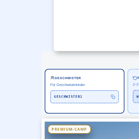
GESCHWISTER
2–3
Für Geschwisterkinder
W
GESCHWISTER1
PREMIUM-CAMP