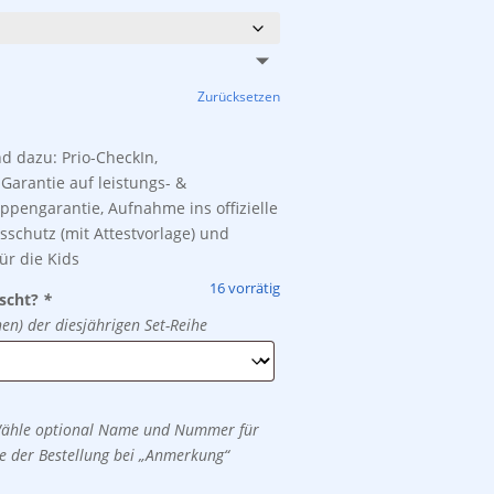
war:
ist:
inkl. 19 % MwSt.
zzgl.
Versandkosten
keten findest Du weiter oben auf dieser Seite.)
239,00 €
229,00 €.
Zurücksetzen
nd dazu: Prio-CheckIn,
Garantie auf leistungs- &
pengarantie, Aufnahme ins offizielle
schutz (mit Attestvorlage) und
ür die Kids
16 vorrätig
nscht?
*
en) der diesjährigen Set-Reihe
? Wähle optional Name und Nummer für
de der Bestellung bei „Anmerkung“