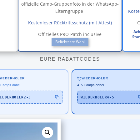
offizielle Camp-Gruppenfoto in der WhatsApp-
Elterngruppe
Koste
Kostenloser Rücktrittsschutz (mit Attest)
O
Ach
Offizielles PRO-Patch inclusive
Stan
Beliebteste Wahl
EURE RABATTCODES
WIEDERHOLER
WIEDERHOLER
 Camps dabei
4–5 Camps dabei
IEDERHOLER2-3
WIEDERHOLER4-5