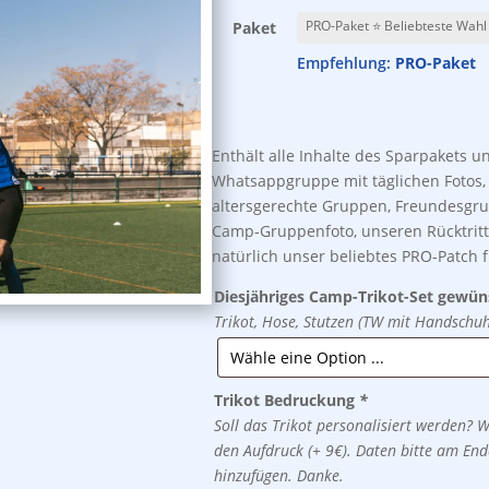
Paket
(Details zu den Pa
Empfehlung:
PRO-Paket
Enthält alle Inhalte des Sparpakets u
Whatsappgruppe mit täglichen Fotos, 
altersgerechte Gruppen, Freundesgrup
Camp-Gruppenfoto, unseren Rücktritts
natürlich unser beliebtes PRO-Patch f
Diesjähriges Camp-Trikot-Set gewü
Trikot, Hose, Stutzen (TW mit Handschuh
Trikot Bedruckung
*
Soll das Trikot personalisiert werden
den Aufdruck (+ 9€). Daten bitte am En
hinzufügen. Danke.