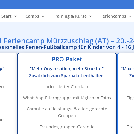
Start
Camps
Training & Kurse
Feriencamps
l Feriencamp Mürzzuschlag (AT) – 20.-2
ssionelles Ferien-Fußballcamp für Kinder von 4 - 16 
PRO-Paket
mp"
"Mehr Organisation, mehr Struktur"
"Maxi
Zusätzlich zum Sparpaket enthalten:
Zu
en
priorisierter Check-In
WhatsApp-Elterngruppe mit täglichen Fotos
Eig
Garantie auf leistungs- & altersgerechte
Gruppen
ke
Freundesgruppen-Garantie
Tra