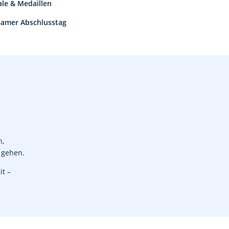
le & Medaillen
amer Abschlusstag
n,
 gehen.
it –