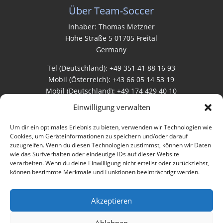
Über Team-Soccer
Inhaber: Thomas Metzner
Hohe Straße 5 01705 Freital
Germany
Tel (Deutschland): +49 351 41 88 16 93
Mobil (Österreich): +43 66 05 14 53 19
Mobil (Deutschland): +49 174 429 40 10
Einwilligung verwalten
Rechtliches
Um dir ein optimales Erlebnis zu bieten, verwenden wir Technologien wie
Cookies, um Geräteinformationen zu speichern und/oder darauf
zuzugreifen. Wenn du diesen Technologien zustimmst, können wir Daten
AGB
wie das Surfverhalten oder eindeutige IDs auf dieser Website
verarbeiten. Wenn du deine Einwilligung nicht erteilst oder zurückziehst,
Datenschutz
können bestimmte Merkmale und Funktionen beeinträchtigt werden.
Impressum
Akzeptieren
Bewertungen
Ablehnen