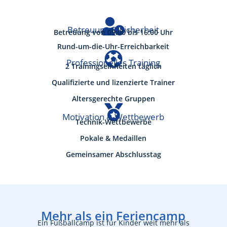

Betreuung & Sicherheit
Betreuung von 09:00 bis 16:00 Uhr
Rund-um-die-Uhr-Erreichbarkeit

Professionelles Training
2 Trainingseinheiten täglich
Qualifizierte und lizenzierte Trainer
Altersgerechte Gruppen

Motivation & Wettbewerb
Technik-Wettbewerbe
Pokale & Medaillen
Gemeinsamer Abschlusstag
Mehr als ein Feriencamp
Ein Fußballcamp ist für Kinder weit mehr als