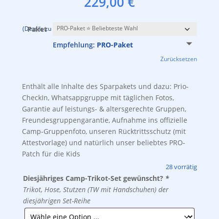
229,00
€
inkl. 19 % MwSt.
zzgl.
Versandkosten
(Details zu den Paketen findest Du weiter oben auf dieser Seite.)
Paket
Empfehlung:
PRO-Paket
Zurücksetzen
Enthält alle Inhalte des Sparpakets und dazu: Prio-
CheckIn, Whatsappgruppe mit täglichen Fotos,
Garantie auf leistungs- & altersgerechte Gruppen,
Freundesgruppengarantie, Aufnahme ins offizielle
Camp-Gruppenfoto, unseren Rücktrittsschutz (mit
Attestvorlage) und natürlich unser beliebtes PRO-
Patch für die Kids
28 vorrätig
Diesjähriges Camp-Trikot-Set gewünscht?
*
Trikot, Hose, Stutzen (TW mit Handschuhen) der
diesjährigen Set-Reihe