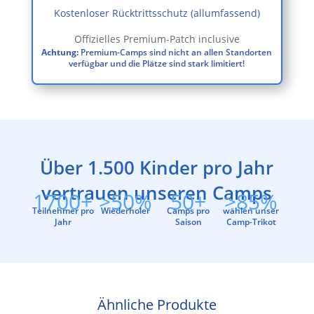
Kostenloser Rücktrittsschutz (allumfassend)
Offizielles Premium-Patch inclusive
Achtung:
Premium-Camps sind nicht an allen Standorten
verfügbar und die Plätze sind stark limitiert!
Über 1.500 Kinder pro Jahr
vertrauen unseren Camps
1700+
>50%
50+
>85%
Teilnehmer pro
Wiederholer
Camps pro
wählen unser
Jahr
Saison
Camp-Trikot
Ähnliche Produkte