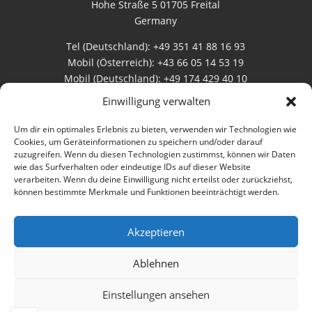
Hohe Straße 5 01705 Freital
Germany
Tel (Deutschland): +49 351 41 88 16 93
Mobil (Österreich): +43 66 05 14 53 19
Mobil (Deutschland): +49 174 429 40 10
Einwilligung verwalten
Rechtliches
Um dir ein optimales Erlebnis zu bieten, verwenden wir Technologien wie
Cookies, um Geräteinformationen zu speichern und/oder darauf
zuzugreifen. Wenn du diesen Technologien zustimmst, können wir Daten
AGB
wie das Surfverhalten oder eindeutige IDs auf dieser Website
verarbeiten. Wenn du deine Einwilligung nicht erteilst oder zurückziehst,
Datenschutz
können bestimmte Merkmale und Funktionen beeinträchtigt werden.
Impressum
Akzeptieren
Bewertungen
Ablehnen
Einstellungen ansehen