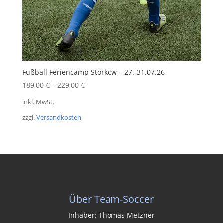
Fußball Feriencamp Storkow – 27.-31.07.26
189,00
€
–
229,00
€
inkl. MwSt.
zzgl.
Versandkosten
Über Team-Soccer
Inhaber: Thomas Metzner