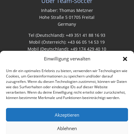
Über Team-Soccer
Inhaber: Thomas Metzner
Hohe Straße 5 01705 Freital
Germany
Tel (Deutschland): +49 351 41 88 16 93
Mobil (Österreich): +43 66 05 14 53 19
Mobil (Deutschland): +49 174 429 40 10
Einwilligung verwalten
Rechtliches
Um dir ein optimales Erlebnis zu bieten, verwenden wir Technologien wie
Cookies, um Geräteinformationen zu speichern und/oder darauf
zuzugreifen. Wenn du diesen Technologien zustimmst, können wir Daten
AGB
wie das Surfverhalten oder eindeutige IDs auf dieser Website
verarbeiten. Wenn du deine Einwilligung nicht erteilst oder zurückziehst,
Datenschutz
können bestimmte Merkmale und Funktionen beeinträchtigt werden.
Impressum
Akzeptieren
Bewertungen
Ablehnen