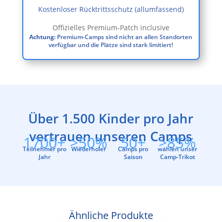
Kostenloser Rücktrittsschutz (allumfassend)
Offizielles Premium-Patch inclusive
Achtung:
Premium-Camps sind nicht an allen Standorten
verfügbar und die Plätze sind stark limitiert!
Über 1.500 Kinder pro Jahr
vertrauen unseren Camps
1700+
>50%
50+
>85%
Teilnehmer pro
Wiederholer
Camps pro
wählen unser
Jahr
Saison
Camp-Trikot
Ähnliche Produkte