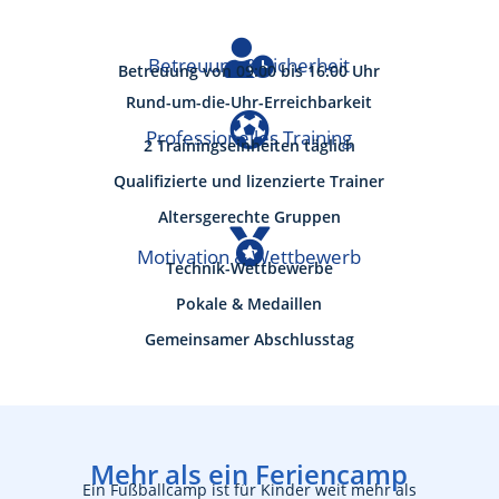

Betreuung & Sicherheit
Betreuung von 09:00 bis 16:00 Uhr
Rund-um-die-Uhr-Erreichbarkeit

Professionelles Training
2 Trainingseinheiten täglich
Qualifizierte und lizenzierte Trainer
Altersgerechte Gruppen

Motivation & Wettbewerb
Technik-Wettbewerbe
Pokale & Medaillen
Gemeinsamer Abschlusstag
Mehr als ein Feriencamp
Ein Fußballcamp ist für Kinder weit mehr als