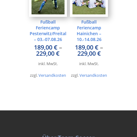
Fußball
Fußball
Feriencamp
Feriencamp
Pesterwitz/Freital
Hainichen –
– 03.-07.08.26
10.-14.08.26
189,00
€
–
189,00
€
–
229,00
€
229,00
€
inkl. MwSt.
inkl. MwSt.
zzgl.
Versandkosten
zzgl.
Versandkosten