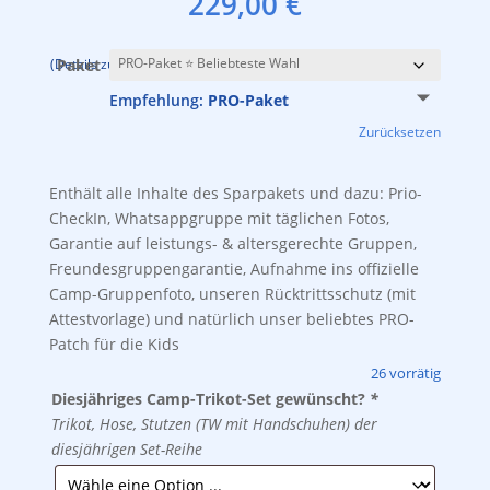
229,00
€
inkl. 19 % MwSt.
zzgl.
Versandkosten
(Details zu den Paketen findest Du weiter oben auf dieser Seite.)
Paket
Empfehlung:
PRO-Paket
Zurücksetzen
Enthält alle Inhalte des Sparpakets und dazu: Prio-
CheckIn, Whatsappgruppe mit täglichen Fotos,
Garantie auf leistungs- & altersgerechte Gruppen,
Freundesgruppengarantie, Aufnahme ins offizielle
Camp-Gruppenfoto, unseren Rücktrittsschutz (mit
Attestvorlage) und natürlich unser beliebtes PRO-
Patch für die Kids
26 vorrätig
Diesjähriges Camp-Trikot-Set gewünscht?
*
Trikot, Hose, Stutzen (TW mit Handschuhen) der
diesjährigen Set-Reihe