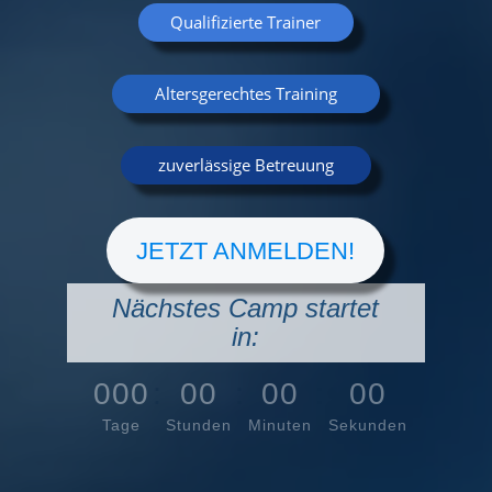
Qualifizierte Trainer
Altersgerechtes Training
zuverlässige Betreuung
JETZT ANMELDEN!
Nächstes Camp startet
in:
000
:
00
:
00
:
00