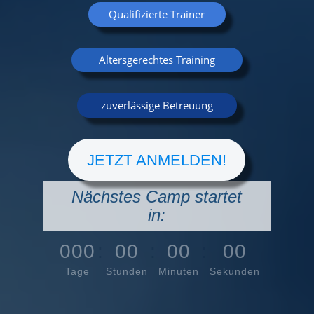
Qualifizierte Trainer
Altersgerechtes Training
zuverlässige Betreuung
JETZT ANMELDEN!
Nächstes Camp startet
in:
000
:
00
:
00
:
00