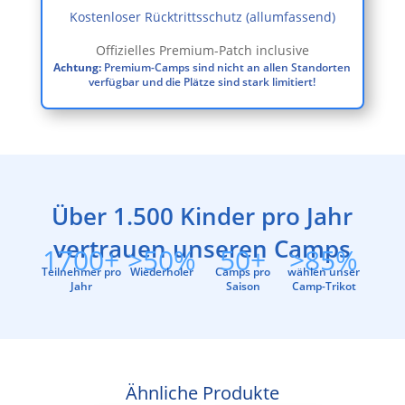
Kostenloser Rücktrittsschutz (allumfassend)
Offizielles Premium-Patch inclusive
Achtung:
Premium-Camps sind nicht an allen Standorten
verfügbar und die Plätze sind stark limitiert!
Über 1.500 Kinder pro Jahr
vertrauen unseren Camps
1700+
>50%
50+
>85%
Teilnehmer pro
Wiederholer
Camps pro
wählen unser
Jahr
Saison
Camp-Trikot
Ähnliche Produkte