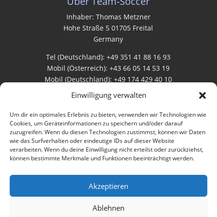
Über Team-Soccer
Inhaber: Thomas Metzner
Hohe Straße 5 01705 Freital
Germany
Tel (Deutschland): +49 351 41 88 16 93
Mobil (Österreich): +43 66 05 14 53 19
Mobil (Deutschland): +49 174 429 40 10
Einwilligung verwalten
Rechtliches
Um dir ein optimales Erlebnis zu bieten, verwenden wir Technologien wie
Cookies, um Geräteinformationen zu speichern und/oder darauf
zuzugreifen. Wenn du diesen Technologien zustimmst, können wir Daten
AGB
wie das Surfverhalten oder eindeutige IDs auf dieser Website
verarbeiten. Wenn du deine Einwilligung nicht erteilst oder zurückziehst,
Datenschutz
können bestimmte Merkmale und Funktionen beeinträchtigt werden.
Impressum
Akzeptieren
Bewertungen
Ablehnen