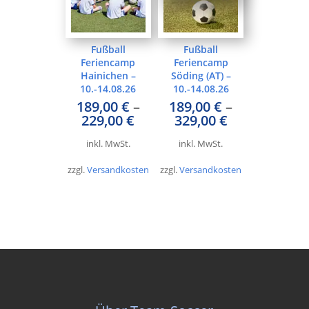
Fußball
Fußball
Feriencamp
Feriencamp
Hainichen –
Söding (AT) –
10.-14.08.26
10.-14.08.26
189,00
€
–
189,00
€
–
229,00
€
329,00
€
inkl. MwSt.
inkl. MwSt.
zzgl.
Versandkosten
zzgl.
Versandkosten