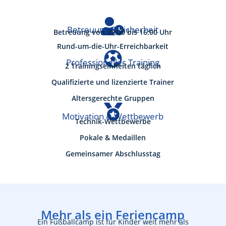

Betreuung & Sicherheit
Betreuung von 09:00 bis 16:00 Uhr
Rund-um-die-Uhr-Erreichbarkeit

Professionelles Training
2 Trainingseinheiten täglich
Qualifizierte und lizenzierte Trainer
Altersgerechte Gruppen

Motivation & Wettbewerb
Technik-Wettbewerbe
Pokale & Medaillen
Gemeinsamer Abschlusstag
Mehr als ein Feriencamp
Ein Fußballcamp ist für Kinder weit mehr als