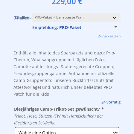
229,00
€
inkl. 19 % MwSt.
zzgl.
Versandkosten
(Details zu den Paketen findest Du weiter oben auf dieser Seite.)
Paket
Empfehlung:
PRO-Paket
Zurücksetzen
Enthält alle Inhalte des Sparpakets und dazu: Prio-
CheckIn, Whatsappgruppe mit täglichen Fotos,
Garantie auf leistungs- & altersgerechte Gruppen,
Freundesgruppengarantie, Aufnahme ins offizielle
Camp-Gruppenfoto, unseren Rücktrittsschutz (mit
Attestvorlage) und natürlich unser beliebtes PRO-
Patch für die Kids
24 vorrätig
Diesjähriges Camp-Trikot-Set gewünscht?
*
Trikot, Hose, Stutzen (TW mit Handschuhen) der
diesjährigen Set-Reihe