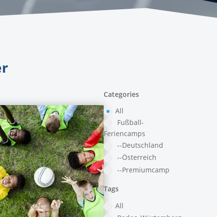
er
Categories
All
Fußball-
Feriencamps
--Deutschland
--Österreich
--Premiumcamp
Tags
All