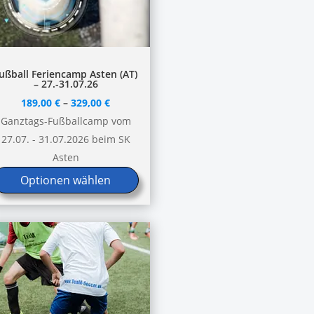
ieses
ußball Feriencamp Asten (AT)
– 27.-31.07.26
rodukt
189,00
€
–
329,00
€
eist
Ganztags-Fußballcamp vom
ehrere
27.07. - 31.07.2026 beim SK
arianten
Asten
uf.
Optionen wählen
ie
ptionen
önnen
uf
er
roduktseite
ewählt
erden