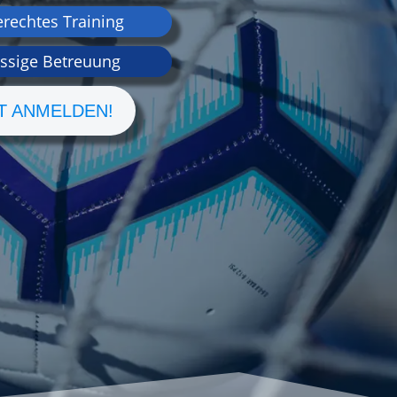
erechtes Training
ässige Betreuung
T ANMELDEN!