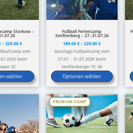
Dieses
D
encamp Storkow –
Fußball Feriencamp
F
31.07.26
Senftenberg – 27.-31.07.26
Produkt
P
€
–
229,00
€
189,00
€
–
229,00
€
weist
w
ußballcamp vom
Ganztags-Fußballcamp vom
mehrere
m
1.07.2026 beim
27.07. - 31.07.2026 beim
Varianten
V
kower SC
Senftenberger FC 08
auf.
a
en wählen
Optionen wählen
Die
D
Optionen
O
können
k
auf
a
PREMIUM-CAMP
der
d
Produktseite
P
gewählt
g
werden
w