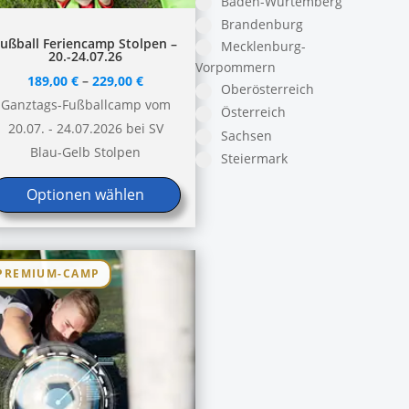
Baden-Würtemberg
Brandenburg
ieses
Fußball Feriencamp Stolpen –
Mecklenburg-
20.-24.07.26
rodukt
Vorpommern
189,00
€
–
229,00
€
Oberösterreich
eist
Ganztags-Fußballcamp vom
Österreich
ehrere
20.07. - 24.07.2026 bei SV
Sachsen
arianten
Blau-Gelb Stolpen
Steiermark
uf.
ie
Optionen wählen
ptionen
önnen
uf
PREMIUM-CAMP
er
roduktseite
ewählt
erden