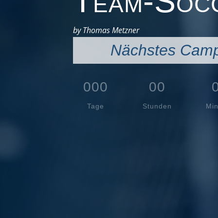
Team-Soc
by Thomas Metzner
Nächstes Camp 
000
:
00
: