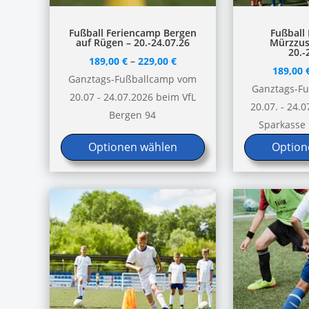
Dieses
Dieses
Fußball Feriencamp Bergen
Fußball
auf Rügen – 20.-24.07.26
Mürzzusc
Produkt
Produkt
20.-
189,00
€
–
229,00
€
weist
weist
189,00
Ganztags-Fußballcamp vom
mehrere
mehrere
Ganztags-F
20.07 - 24.07.2026 beim VfL
Varianten
Varianten
20.07. - 24.
Bergen 94
auf.
auf.
Sparkasse
Die
Die
Optionen wählen
Option
Optionen
Optionen
können
können
auf
auf
der
der
Produktseite
Produktseite
gewählt
gewählt
werden
werden