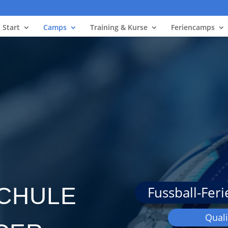
Start
Camps
Training & Kurse
Feriencamps
chule
Fussball-Fer
Quali