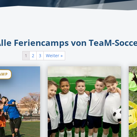
lle Feriencamps von TeaM-Socc
1
2
3
Weiter »
AMP