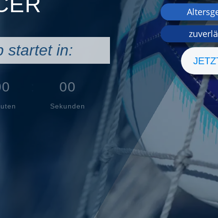
cer
Altersg
zuverl
startet in:
JETZ
00
:
00