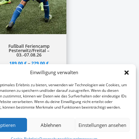
ieses
Fußball Feriencamp
Pesterwitz/Freital –
rodukt
03.-07.08.26
eist
189,00
€
–
229,00
€
ehrere
Ganztags-Fußballcamp vom
Einwilligung verwalten
arianten
03.08. - 07.08.2026 beim SV
optimales Erlebnis zu bieten, verwenden wir Technologien wie Cookies, um
uf.
Pesterwitz
mationen zu speichern und/oder darauf zuzugreifen. Wenn du diesen
ie
n zustimmst, können wir Daten wie das Surfverhalten oder eindeutige IDs
ebsite verarbeiten. Wenn du deine Einwilligung nicht erteilst oder
ptionen
Optionen wählen
t, können bestimmte Merkmale und Funktionen beeinträchtigt werden.
önnen
uf
ptieren
Ablehnen
Einstellungen ansehen
er
roduktseite
Cookie-Richtlinie
Datenschutzerklärung
Impressum