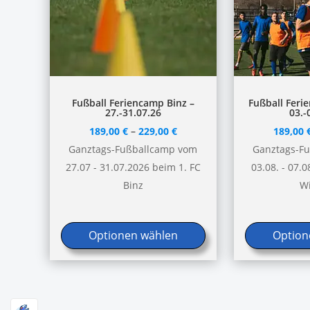
Dieses
Dieses
Fußball Feriencamp Binz –
Fußball Feri
27.-31.07.26
03.-
Produkt
Produkt
189,00
€
–
229,00
€
189,00
weist
weist
Ganztags-Fußballcamp vom
Ganztags-F
mehrere
mehrere
27.07 - 31.07.2026 beim 1. FC
03.08. - 07.
Varianten
Varianten
Binz
W
auf.
auf.
Die
Die
Optionen
Optionen
Optionen wählen
Option
können
können
auf
auf
der
der
Produktseite
Produktseite