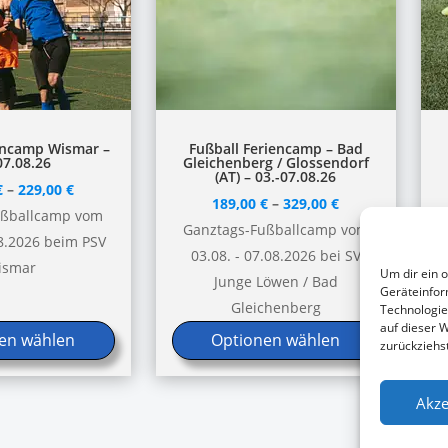
Dieses
D
encamp Wismar –
Fußball Feriencamp – Bad
07.08.26
Gleichenberg / Glossendorf
Produkt
P
(AT) – 03.-07.08.26
€
–
229,00
€
weist
w
189,00
€
–
329,00
€
ußballcamp vom
mehrere
m
Ganztags-Fußballcamp vom
08.2026 beim PSV
Varianten
V
03.08. - 07.08.2026 bei SV
ismar
Um dir ein 
auf.
a
Junge Löwen / Bad
Geräteinfor
Die
D
Gleichenberg
Technologie
auf dieser W
Optionen
O
en wählen
Optionen wählen
zurückziehs
können
k
auf
a
Akze
der
d
Produktseite
P