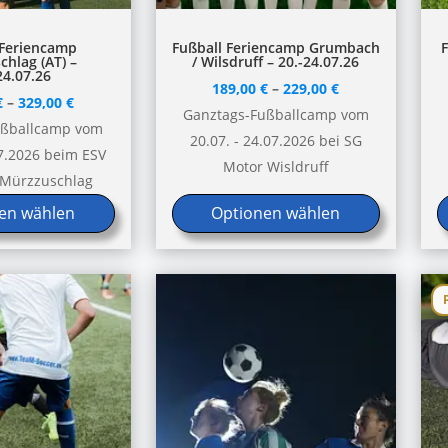
Dieses
D
 Feriencamp
Fußball Feriencamp Grumbach
hlag (AT) –
/ Wilsdruff – 20.-24.07.26
Produkt
P
24.07.26
189,00
€
–
229,00
€
weist
w
€
–
329,00
€
Ganztags-Fußballcamp vom
mehrere
m
ußballcamp vom
20.07. - 24.07.2026 bei SG
Varianten
V
07.2026 beim ESV
Motor Wisldruff
auf.
a
 Mürzzuschlag
Die
D
en wählen
Optionen wählen
Optionen
O
können
k
auf
a
der
d
Produktseite
P
gewählt
g
werden
w