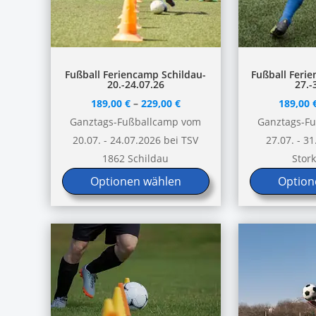
Dieses
Dieses
Fußball Feriencamp Schildau-
Fußball Feri
20.-24.07.26
27.-
Produkt
Produkt
189,00
€
–
229,00
€
189,00
weist
weist
Ganztags-Fußballcamp vom
Ganztags-F
mehrere
mehrere
20.07. - 24.07.2026 bei TSV
27.07. - 3
Varianten
Varianten
1862 Schildau
Stor
auf.
auf.
Optionen wählen
Option
Die
Die
Optionen
Optionen
können
können
auf
auf
der
der
Produktseite
Produktseite
gewählt
gewählt
werden
werden