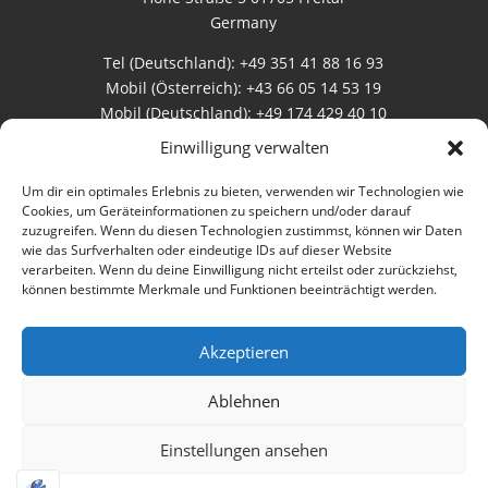
Germany
Tel (Deutschland): +49 351 41 88 16 93
Mobil (Österreich): +43 66 05 14 53 19
Mobil (Deutschland): +49 174 429 40 10
Einwilligung verwalten
Rechtliches
Um dir ein optimales Erlebnis zu bieten, verwenden wir Technologien wie
Cookies, um Geräteinformationen zu speichern und/oder darauf
zuzugreifen. Wenn du diesen Technologien zustimmst, können wir Daten
AGB
wie das Surfverhalten oder eindeutige IDs auf dieser Website
verarbeiten. Wenn du deine Einwilligung nicht erteilst oder zurückziehst,
Datenschutz
können bestimmte Merkmale und Funktionen beeinträchtigt werden.
Impressum
Akzeptieren
Bewertungen
Ablehnen
Einstellungen ansehen