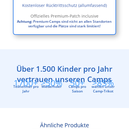
Kostenloser Rücktrittsschutz (allumfassend)
Offizielles Premium-Patch inclusive
Achtung:
Premium-Camps sind nicht an allen Standorten
verfügbar und die Plätze sind stark limitiert!
Über 1.500 Kinder pro Jahr
vertrauen unseren Camps
1700+
>50%
50+
>85%
Teilnehmer pro
Wiederholer
Camps pro
wählen unser
Jahr
Saison
Camp-Trikot
Ähnliche Produkte