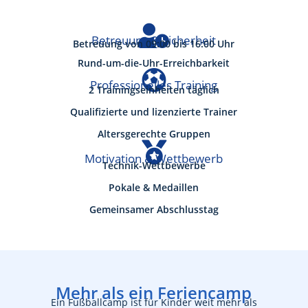

Betreuung & Sicherheit
Betreuung von 09:00 bis 16:00 Uhr
Rund-um-die-Uhr-Erreichbarkeit

Professionelles Training
2 Trainingseinheiten täglich
Qualifizierte und lizenzierte Trainer
Altersgerechte Gruppen

Motivation & Wettbewerb
Technik-Wettbewerbe
Pokale & Medaillen
Gemeinsamer Abschlusstag
Mehr als ein Feriencamp
Ein Fußballcamp ist für Kinder weit mehr als