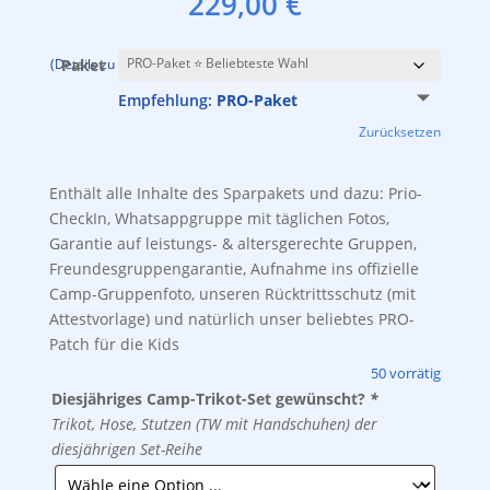
229,00
€
inkl. 19 % MwSt.
zzgl.
Versandkosten
(Details zu den Paketen findest Du weiter oben auf dieser Seite.)
Paket
Empfehlung:
PRO-Paket
Zurücksetzen
Enthält alle Inhalte des Sparpakets und dazu: Prio-
CheckIn, Whatsappgruppe mit täglichen Fotos,
Garantie auf leistungs- & altersgerechte Gruppen,
Freundesgruppengarantie, Aufnahme ins offizielle
Camp-Gruppenfoto, unseren Rücktrittsschutz (mit
Attestvorlage) und natürlich unser beliebtes PRO-
Patch für die Kids
50 vorrätig
Diesjähriges Camp-Trikot-Set gewünscht?
*
Trikot, Hose, Stutzen (TW mit Handschuhen) der
diesjährigen Set-Reihe