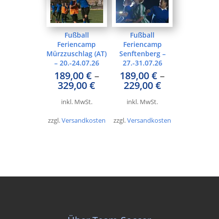
Fußball
Fußball
Feriencamp
Feriencamp
Mürzzuschlag (AT)
Senftenberg –
– 20.-24.07.26
27.-31.07.26
189,00
€
–
189,00
€
–
329,00
€
229,00
€
inkl. MwSt.
inkl. MwSt.
zzgl.
Versandkosten
zzgl.
Versandkosten