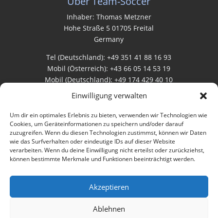
Über Team-Soccer
Inhaber: Thomas Metzner
Hohe Straße 5 01705 Freital
Germany
Tel (Deutschland): +49 351 41 88 16 93
Mobil (Österreich): +43 66 05 14 53 19
Mobil (Deutschland): +49 174 429 40 10
Einwilligung verwalten
Rechtliches
Um dir ein optimales Erlebnis zu bieten, verwenden wir Technologien wie
Cookies, um Geräteinformationen zu speichern und/oder darauf
zuzugreifen. Wenn du diesen Technologien zustimmst, können wir Daten
AGB
wie das Surfverhalten oder eindeutige IDs auf dieser Website
verarbeiten. Wenn du deine Einwilligung nicht erteilst oder zurückziehst,
Datenschutz
können bestimmte Merkmale und Funktionen beeinträchtigt werden.
Impressum
Akzeptieren
Bewertungen
Ablehnen