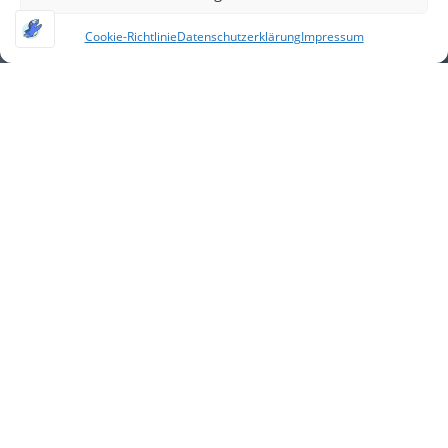
Cookie-Richtlinie
Datenschutzerklärung
Impressum
Alle Feriencamps von
TeaM-Soccer
PREMIUM-CAMP