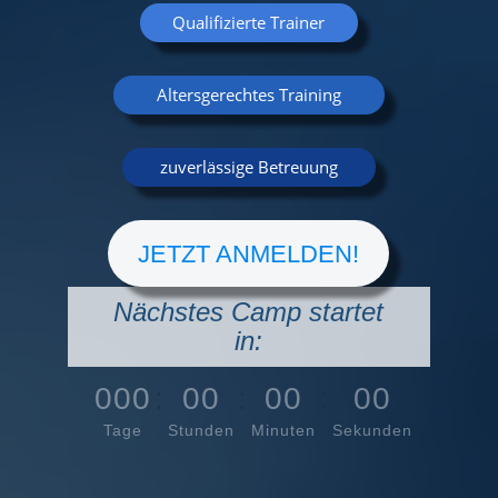
Qualifizierte Trainer
Altersgerechtes Training
zuverlässige Betreuung
JETZT ANMELDEN!
Nächstes Camp startet
in:
000
:
00
:
00
:
00