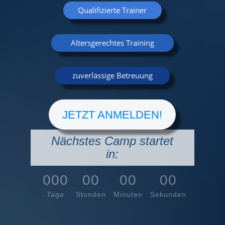
Qualifizierte Trainer
Altersgerechtes Training
zuverlässige Betreuung
JETZT ANMELDEN!
Nächstes Camp startet
in:
000
:
00
:
00
:
00