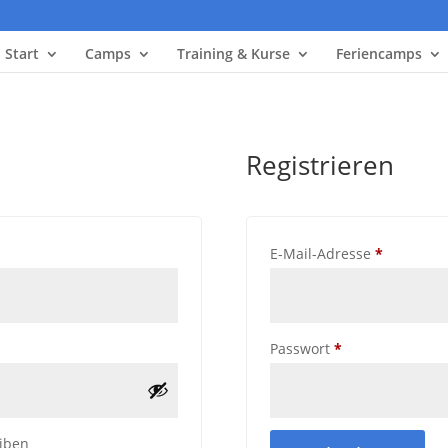
Start
Camps
Training & Kurse
Feriencamps
Registrieren
derlich
Erforderl
E-Mail-Adresse
*
Erforderlich
Passwort
*
iben