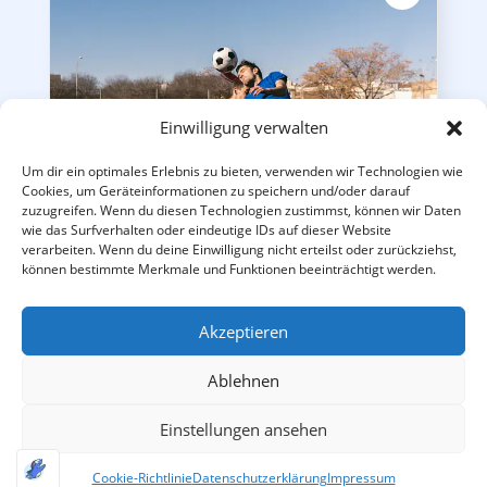
Einwilligung verwalten
Um dir ein optimales Erlebnis zu bieten, verwenden wir Technologien wie
Cookies, um Geräteinformationen zu speichern und/oder darauf
zuzugreifen. Wenn du diesen Technologien zustimmst, können wir Daten
wie das Surfverhalten oder eindeutige IDs auf dieser Website
verarbeiten. Wenn du deine Einwilligung nicht erteilst oder zurückziehst,
Fußball Feriencamp Wismar – 03.-07.08.26
können bestimmte Merkmale und Funktionen beeinträchtigt werden.
Ganztags-Fußballcamp vom 03.08. - 07.08.2026 beim PSV
Wismar
189,00
€
–
229,00
€
Akzeptieren
inkl. MwSt.
zzgl.
Versandkosten
Ablehnen
Einstellungen ansehen
Cookie-Richtlinie
Datenschutzerklärung
Impressum