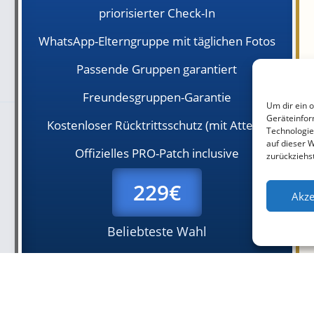
priorisierter Check-In
WhatsApp-Elterngruppe mit täglichen Fotos
Passende Gruppen garantiert
Freundesgruppen-Garantie
Um dir ein 
Geräteinfor
Kostenloser Rücktrittsschutz (mit Attest)
Technologie
auf dieser W
Offizielles PRO-Patch inclusive
zurückziehs
229€
Akze
Beliebteste Wahl