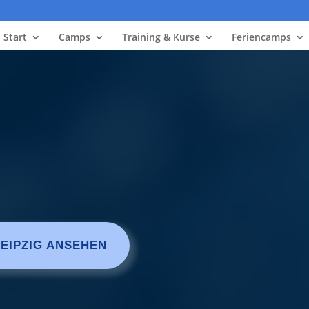
Start
Camps
Training & Kurse
Feriencamps
LEIPZIG ANSEHEN