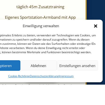
täglich 45m Zusatztraining
Eigenes Sportstation-Armband mit App
Einwilligung verwalten
Schriftliches Abschluss-Feedback
optimales Erlebnis zu bieten, verwenden wir Technologien wie Cookies, um
Training durch Ex-Profi (DFB-Lizenz-Trainer)
mationen zu speichern und/oder darauf zuzugreifen. Wenn du diesen
n zustimmst, können wir Daten wie das Surfverhalten oder eindeutige IDs
ebsite verarbeiten. Wenn du deine Einwilligung nicht erteilst oder
Kostenloser Rücktrittsschutz (allumfassend)
t, können bestimmte Merkmale und Funktionen beeinträchtigt werden.
Offizielles Premium-Patch inclusive
ptieren
Ablehnen
Einstellungen ansehen
329€
Cookie-Richtlinie
Datenschutzerklärung
Impressum
Achtung:
Premium-Camps sind nicht an allen Standorten
verfügbar und die Plätze sind stark limitiert!