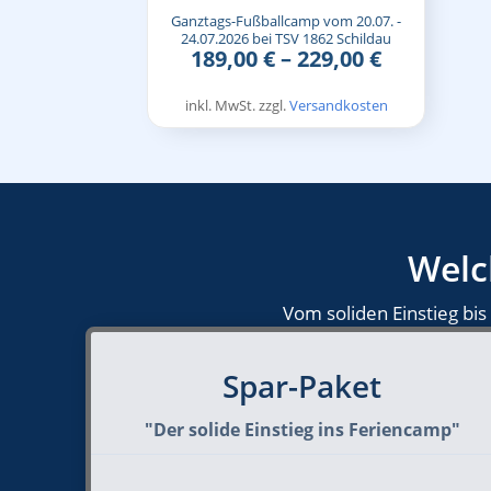
Ganztags-Fußballcamp vom 20.07. -
24.07.2026 bei TSV 1862 Schildau
189,00
€
–
229,00
€
inkl. MwSt.
zzgl.
Versandkosten
Welc
Vom soliden Einstieg bi
Spar-Paket
"Der solide Einstieg ins Feriencamp"