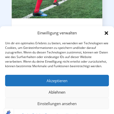
Fußball Feriencamp Schutterwald – 24.-28.08.26
Einwilligung verwalten
Ganztags-Fußballcamp vom 24.08. - 28.08.2026 beim FV
Schutterwald
189,00
€
–
329,00
€
Um dir ein optimales Erlebnis zu bieten, verwenden wir Technologien wie
Cookies, um Geräteinformationen zu speichern und/oder darauf
zuzugreifen. Wenn du diesen Technologien zustimmst, können wir Daten
inkl. MwSt.
zzgl.
Versandkosten
wie das Surfverhalten oder eindeutige IDs auf dieser Website
verarbeiten. Wenn du deine Einwilligung nicht erteilst oder zurückziehst,
können bestimmte Merkmale und Funktionen beeinträchtigt werden.
PREMIUM-CAMP
Akzeptieren
Ablehnen
Einstellungen ansehen