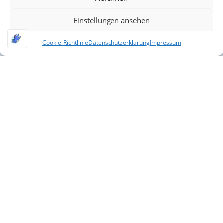
Einstellungen ansehen
Cookie-Richtlinie
Datenschutzerklärung
Impressum
Fußball Feriencamp Weistropp – 12.-16.10.26
Ganztags-Fußballcamp vom 12.10. - 16.10.2026 beim
Weistropper SV
189,00
€
–
229,00
€
inkl. MwSt.
zzgl.
Versandkosten