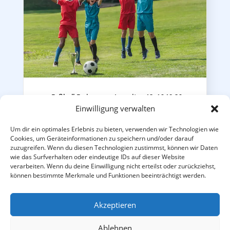
Fußball Feriencamp Lomnitz – 12.-16.10.26
Einwilligung verwalten
Ganztags-Fußballcamp vom 12.10. - 16.10.2026 beim
Lomnitzer SV
189,00
€
–
229,00
€
Um dir ein optimales Erlebnis zu bieten, verwenden wir Technologien wie
Cookies, um Geräteinformationen zu speichern und/oder darauf
zuzugreifen. Wenn du diesen Technologien zustimmst, können wir Daten
inkl. MwSt.
zzgl.
Versandkosten
wie das Surfverhalten oder eindeutige IDs auf dieser Website
verarbeiten. Wenn du deine Einwilligung nicht erteilst oder zurückziehst,
können bestimmte Merkmale und Funktionen beeinträchtigt werden.
Akzeptieren
Ablehnen