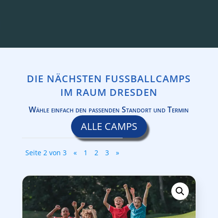
DIE NÄCHSTEN FUSSBALLCAMPS I
M RAUM DRESDEN
Wähle einfach den passenden Standort und Termin
ALLE CAMPS
Seite 2 von 3
«
1
2
3
»